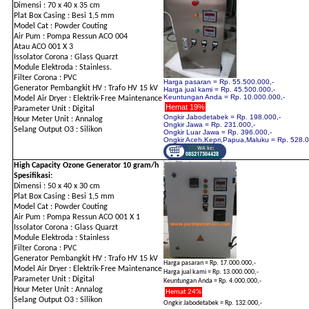
Dimensi : 70 x 40 x 35 cm
Plat Box Casing : Besi 1,5 mm
Model Cat : Powder Couting
Air Pum : Pompa Ressun ACO 004
Atau ACO 001 X 3
Issolator Corona : Glass Quarzt
Module Elektroda : Stainless.
Filter Corona : PVC
Harga pasaran = Rp. 55.500.000,-
Generator Pembangkit HV : Trafo HV 15 kV
Harga jual kami = Rp. 45.500.000,-
Keuntungan Anda = Rp. 10.000.000,-
Model Air Dryer : Elektrik-Free Maintenance
Hemat 19%
Parameter Unit : Digital
Ongkir Jabodetabek = Rp. 198.000,-
Hour Meter Unit : Annalog
Ongkir Jawa = Rp. 231.000,-
Selang Output O3 : Silikon
Ongkir Luar Jawa = Rp. 396.000,-
Ongkir Aceh,Kepri,Papua,Maluku = Rp. 528.0
High Capacity Ozone Generator 10 gram/h
Spesifikasi:
Dimensi : 50 x 40 x 30 cm
Plat Box Casing : Besi 1,5 mm
Model Cat : Powder Couting
Air Pum : Pompa Ressun ACO 001 X 1
Issolator Corona : Glass Quarzt
Module Elektroda : Stainless
Filter Corona : PVC
Generator Pembangkit HV : Trafo HV 15 kV
Harga pasaran = Rp. 17.000.000,-
Model Air Dryer : Elektrik-Free Maintenance
Harga jual kami = Rp. 13.000.000,-
Parameter Unit : Digital
Keuntungan Anda = Rp. 4.000.000,-
Hour Meter Unit : Annalog
Hemat 24%
Selang Output O3 : Silikon
Ongkir Jabodetabek = Rp. 132.000,-