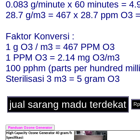
0.083 g/minute x 60 minutes = 4.9
28.7 g/m3 = 467 x 28.7 ppm O3 
Faktor Konversi :
1 g O3 / m3 = 467 PPM O3
1 PPM O3 = 2.14 mg O3/m3
100 pphm (parts per hundred milli
Sterilisasi 3 m3 = 5 gram O3
jual sarang madu terdekat
Rp
High Capacity Ozone Generator 40 gram/h
Spesifikasi: