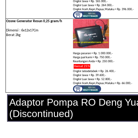
Ongkir Jawa = Rp. 165.000,-
Ongkir Luar Jawa = Rp. 264.000,-
Ongkir Aceh,Kepri,Papua,Maluku = Rp. 396.000,-
Ozone Generator Resun 0,25 gram/h
Dimensi : 6x12x17Cm
Berat 2kg
Harga pasaran = Rp. 1.000.000,-
Harga jual kami = Rp. 750.000,-
Keuntungan Anda = Rp. 250.000,-
Hemat 25%
Ongkir Jabodetabek = Rp. 26.400,-
Ongkir Jawa = Rp. 39.600,-
Ongkir Luar Jawa = Rp. 52.800,-
Ongkir Aceh,Kepri,Papua,Maluku = Rp. 66.000,-
Adaptor Pompa RO Deng Yu
(Discontinued)