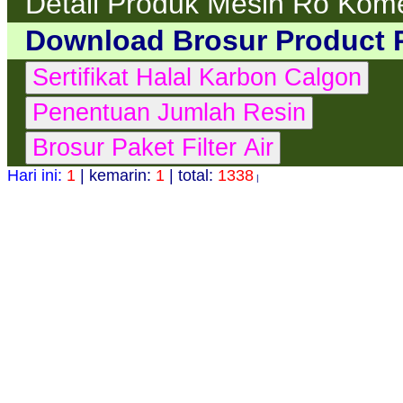
Detail Produk Mesin Ro Kom
Download Brosur Product 
Hari ini:
1
| kemarin:
1
| total:
1338
|