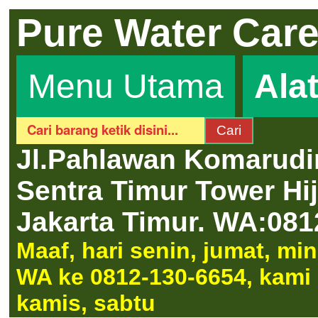
Pure Water Car
Menu Utama
Ala
Jl.Pahlawan Komarudi
Sentra Timur Tower H
Jakarta Timur.
WA:081
Maaf, hari senin, jumat, m
WA ke 0812-130-6654, kami a
kamis, sabtu