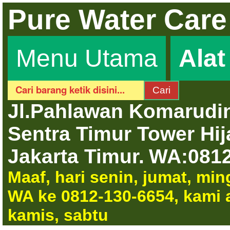
Pure Water Care
Menu Utama
Ala
Jl.Pahlawan Komarudin
Sentra Timur Tower Hi
Jakarta Timur.
WA:0812
Maaf, hari senin, jumat, mi
WA ke 0812-130-6654, kami a
kamis, sabtu