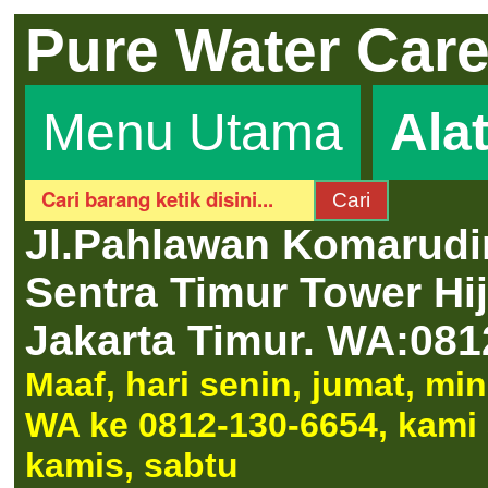
Pure Water Car
Menu Utama
Ala
Jl.Pahlawan Komarudi
Sentra Timur Tower H
Jakarta Timur.
WA:081
Maaf, hari senin, jumat, m
WA ke 0812-130-6654, kami a
kamis, sabtu