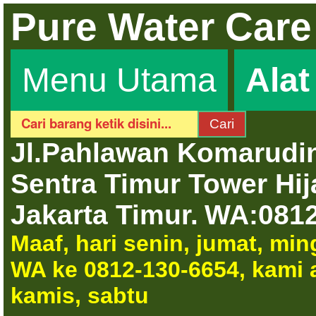
Pure Water Care
Menu Utama
Ala
Jl.Pahlawan Komarudin
Sentra Timur Tower Hi
Jakarta Timur.
WA:0812
Maaf, hari senin, jumat, mi
WA ke 0812-130-6654, kami a
kamis, sabtu