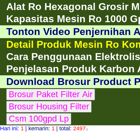
Alat Ro Hexagonal Grosir 
Kapasitas Mesin Ro 1000 G
Tonton Video Penjernihan A
Detail Produk Mesin Ro Ko
Cara Penggunaan Elektrolis
Penjelasan Produk Karbon A
Download Brosur Product 
Hari ini:
1
| kemarin:
1
| total:
2497
|