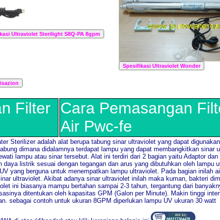
 Filter
Cara Pemasangan Filt
Air Pwc-fe
ater Sterilizer adalah alat berupa tabung sinar ultraviolet yang dapat digunaka
k tabung dimana didalamnya terdapat lampu yang dapat membangkitkan sinar ul
ati lampu atau sinar tersebut. Alat ini terdiri dari 2 bagian yaitu Adaptor da
 daya listrik sesuai dengan tegangan dan arus yang dibutuhkan oleh lampu u
V yang berguna untuk menempatkan lampu ultraviolet. Pada bagian inilah ai
nar ultraviolet. Akibat adanya sinar ultraviolet inilah maka kuman, bakteri di
raviolet ini biasanya mampu bertahan sampai 2-3 tahun, tergantung dari banya
rilisasinya ditentukan oleh kapasitas GPM (Galon per Minute). Makin tinggi i
an. sebagai contoh untuk ukuran 8GPM diperlukan lampu UV ukuran 30 watt