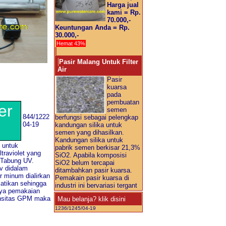
Harga jual
kami = Rp.
70.000,-
Keuntungan Anda = Rp.
30.000,-
Hemat 43%
Pasir Malang Untuk Filter
Air
Pasir
kuarsa
pada
pembuatan
er
semen
844/1222
berfungsi sebagai pelengkap
04-19
kandungan silika untuk
semen yang dihasilkan.
Kandungan silika untuk
n untuk
pabrik semen berkisar 21,3%
traviolet yang
SiO2. Apabila komposisi
n Tabung UV.
SiO2 belum tercapai
v didalam
ditambahkan pasir kuarsa.
r minum dialirkan
Pemakain pasir kuarsa di
matikan sehingga
industri ini bervariasi tergant
knya pemakaian
ntensitas GPM maka
Mau belanja? klik disini
1236/1245/04-19