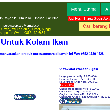
Menu Utama
Al
 Raya Sisi Timur Toll Lingkar Luar Pulo
Jual Resin Harga Grosir Jaka
l: purewatercare@gmail.com
00 wib), WFH: Senin, Jumat, Minggu
lkan pesan WA ke 0812-130-6654
Untuk Kolam Ikan
menyarankan produk purewatercare dibawah ini WA: 0852-1730-4428
Ultraviolet Wonder 8 gpm
Harga pasaran = Rp. 1.825.000,-
Harga jual kami = Rp. 1.625.000,-
Keuntungan Anda = Rp. 200.000,-
Hemat 11%
Ongkir Jabodetabek = Rp. 99.000,-
Ongkir Jawa = Rp. 132.000,-
Ongkir Luar Jawa = Rp. 198.000,-
Ongkir Aceh,Kepri,Papua,Maluku = Rp. 231.