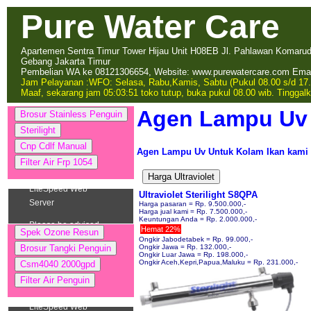
Pure Water Care
Apartemen Sentra Timur Tower Hijau Unit H08EB Jl. Pahlawan Komarudin
Gebang Jakarta Timur
Pembelian WA ke 08121306654, Website: www.purewatercare.com Emai
Jam Pelayanan :
WFO: Selasa, Rabu,Kamis, Sabtu (Pukul 08.00 s/d 17.
Maaf, sekarang jam 05:03:51 toko tutup, buka pukul 08.00 wib. Tingga
Agen Lampu Uv 
Agen Lampu Uv Untuk Kolam Ikan kami 
Ultraviolet Sterilight S8QPA
Harga pasaran = Rp. 9.500.000,-
Harga jual kami = Rp. 7.500.000,-
Keuntungan Anda = Rp. 2.000.000,-
Hemat 22%
Ongkir Jabodetabek = Rp. 99.000,-
Ongkir Jawa = Rp. 132.000,-
Ongkir Luar Jawa = Rp. 198.000,-
Ongkir Aceh,Kepri,Papua,Maluku = Rp. 231.000,-