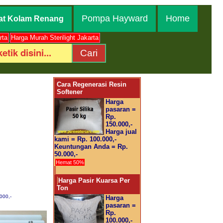
Pompa Hayward
Home
at Kolam Renang
rta
Harga Murah Sterilight Jakarta
Cara Regenerasi Resin
Softener
Harga
pasaran =
Rp.
150.000,-
Harga jual
kami = Rp. 100.000,-
Keuntungan Anda = Rp.
50.000,-
Hemat 50%
Harga Pasir Kuarsa Per
Ton
000,-
Harga
pasaran =
Rp.
100.000,-