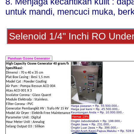
8. Menjaga kecantikan kulit : d
untuk mandi, mencuci muka, ber
Selenoid 1/4" Inchi RO Unde
High Capacity Ozone Generator 40 gram/h
Spesifikasi:
Dimensi : 70 x 40 x 35 cm
Plat Box Casing : Besi 1,5 mm
Model Cat : Powder Couting
Air Pum : Pompa Ressun ACO 004
Atau ACO 001 X 3
Issolator Corona : Glass Quarzt
Module Elektroda : Stainless.
Filter Corona : PVC
Harga pasaran = Rp. 55.500.000,-
Generator Pembangkit HV : Trafo HV 15 kV
Harga jual kami = Rp. 45.500.000,-
Keuntungan Anda = Rp. 10.000.000,-
Model Air Dryer : Elektrik-Free Maintenance
Hemat 19%
Parameter Unit : Digital
Ongkir Jabodetabek = Rp. 198.000,-
Hour Meter Unit : Annalog
Ongkir Jawa = Rp. 231.000,-
Selang Output O3 : Silikon
Ongkir Luar Jawa = Rp. 396.000,-
Ongkir Aceh,Kepri,Papua,Maluku = Rp. 528.0