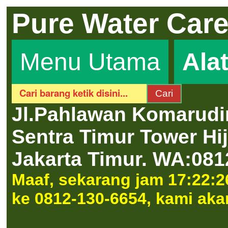
Pure Water Car
Menu Utama
Ala
Jl.Pahlawan Komarudi
Sentra Timur Tower H
Jakarta Timur.
WA:081
Maaf, sekarang jam 17:22:2
ke 0812-130-6654, kami aka