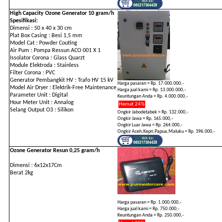
High Capacity Ozone Generator 10 gram/h
Spesifikasi:
Dimensi : 50 x 40 x 30 cm
Plat Box Casing : Besi 1,5 mm
Model Cat : Powder Couting
Air Pum : Pompa Ressun ACO 001 X 1
Issolator Corona : Glass Quarzt
Module Elektroda : Stainless
Filter Corona : PVC
Generator Pembangkit HV : Trafo HV 15 kV
Harga pasaran = Rp. 17.000.000,-
Model Air Dryer : Elektrik-Free Maintenance
Harga jual kami = Rp. 13.000.000,-
Parameter Unit : Digital
Keuntungan Anda = Rp. 4.000.000,-
Hour Meter Unit : Annalog
Hemat 24%
Selang Output O3 : Silikon
Ongkir Jabodetabek = Rp. 132.000,-
Ongkir Jawa = Rp. 165.000,-
Ongkir Luar Jawa = Rp. 264.000,-
Ongkir Aceh,Kepri,Papua,Maluku = Rp. 396.000,-
Ozone Generator Resun 0,25 gram/h
Dimensi : 6x12x17Cm
Berat 2kg
Harga pasaran = Rp. 1.000.000,-
Harga jual kami = Rp. 750.000,-
Keuntungan Anda = Rp. 250.000,-