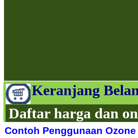
Keranjang Belan
Daftar harga dan on
Contoh Penggunaan Ozone