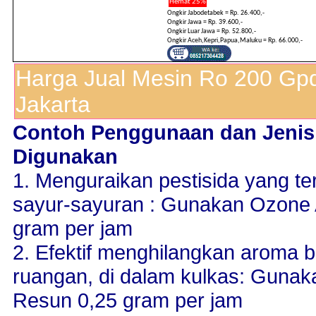
Hemat 25%
Ongkir Jabodetabek = Rp. 26.400,-
Ongkir Jawa = Rp. 39.600,-
Ongkir Luar Jawa = Rp. 52.800,-
Ongkir Aceh,Kepri,Papua,Maluku = Rp. 66.000,-
Harga Jual Mesin Ro 200 Gp
Jakarta
Contoh Penggunaan dan Jenis
Digunakan
1. Menguraikan pestisida yang t
sayur-sayuran : Gunakan Ozone 
gram per jam
2. Efektif menghilangkan aroma b
ruangan, di dalam kulkas: Gunak
Resun 0,25 gram per jam