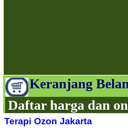
Keranjang Belan
Daftar harga dan on
Terapi Ozon Jakarta