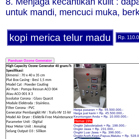
8. Menjaga kecantikan kulit : d
untuk mandi, mencuci muka, ber
kopi merica telur madu
Rp. 110.0
High Capacity Ozone Generator 40 gram/h
Spesifikasi:
Dimensi : 70 x 40 x 35 cm
Plat Box Casing : Besi 1,5 mm
Model Cat : Powder Couting
Air Pum : Pompa Ressun ACO 004
Atau ACO 001 X 3
Issolator Corona : Glass Quarzt
Module Elektroda : Stainless.
Filter Corona : PVC
Harga pasaran = Rp. 55.500.000,-
Generator Pembangkit HV : Trafo HV 15 kV
Harga jual kami = Rp. 45.500.000,-
Keuntungan Anda = Rp. 10.000.000,-
Model Air Dryer : Elektrik-Free Maintenance
Hemat 19%
Parameter Unit : Digital
Ongkir Jabodetabek = Rp. 198.000,-
Hour Meter Unit : Annalog
Ongkir Jawa = Rp. 231.000,-
Selang Output O3 : Silikon
Ongkir Luar Jawa = Rp. 396.000,-
Ongkir Aceh,Kepri,Papua,Maluku = Rp. 528.0