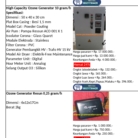
High Capacity Ozone Generator 10 gram/h
Spesifikasi:
Dimensi : 50 x 40 x 30 cm
Plat Box Casing : Besi 1,5 mm
Model Cat : Powder Couting
Air Pum : Pompa Ressun ACO 001 X 1
Issolator Corona : Glass Quarzt
Module Elektroda : Stainless
Filter Corona : PVC
Generator Pembangkit HV : Trafo HV 15 kV
Harga pasaran = Rp. 17.000.000,-
Model Air Dryer : Elektrik-Free Maintenance
Harga jual kami = Rp. 13.000.000,-
Parameter Unit : Digital
Keuntungan Anda = Rp. 4.000.000,-
Hour Meter Unit : Annalog
Hemat 24%
Selang Output O3 : Silikon
Ongkir Jabodetabek = Rp. 132.000,-
Ongkir Jawa = Rp. 165.000,-
Ongkir Luar Jawa = Rp. 264.000,-
Ongkir Aceh,Kepri,Papua,Maluku = Rp. 396.000,-
Ozone Generator Resun 0,25 gram/h
Dimensi : 6x12x17Cm
Berat 2kg
Harga pasaran = Rp. 1.000.000,-
Harga jual kami = Rp. 750.000,-
Keuntungan Anda = Rp. 250.000,-