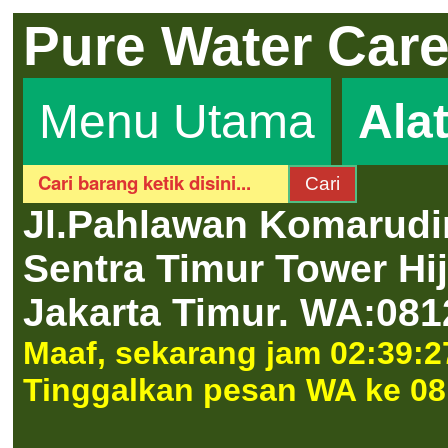
Pure Water Car
Menu Utama
Ala
Jl.Pahlawan Komarudi
Sentra Timur Tower H
Jakarta Timur.
WA:081
Maaf, sekarang jam 02:39:27
Tinggalkan pesan WA ke 08