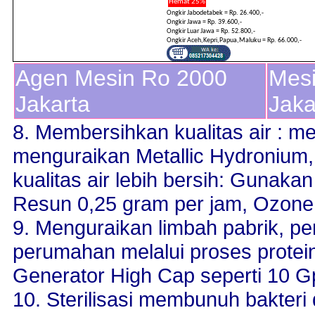
Hemat 25%
Ongkir Jabodetabek = Rp. 26.400,-
Ongkir Jawa = Rp. 39.600,-
Ongkir Luar Jawa = Rp. 52.800,-
Ongkir Aceh,Kepri,Papua,Maluku = Rp. 66.000,-
Agen Mesin Ro 2000
Mesi
Jakarta
Jaka
8. Membersihkan kualitas air : m
menguraikan Metallic Hydronium
kualitas air lebih bersih: Gunak
Resun 0,25 gram per jam, Ozone 
9. Menguraikan limbah pabrik, p
perumahan melalui proses prote
Generator High Cap seperti 10 G
10. Sterilisasi membunuh bakteri 