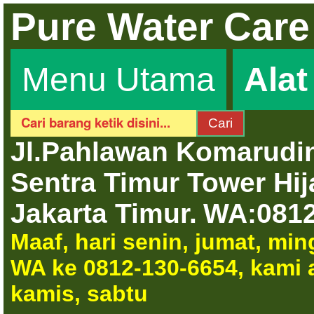
Pure Water Care
Menu Utama
Ala
Jl.Pahlawan Komarudin
Sentra Timur Tower Hi
Jakarta Timur.
WA:0812
Maaf, hari senin, jumat, mi
WA ke 0812-130-6654, kami a
kamis, sabtu