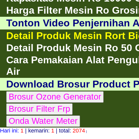
Harga Filter Mesin Ro Grosi
Tonton Video Penjernihan A
Detail Produk Mesin Rort B
Detail Produk Mesin Ro 50
Cara Pemakaian Alat Pengu
Air
Download Brosur Product 
Hari ini:
1
| kemarin:
1
| total:
2074
|