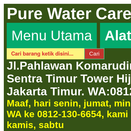
Pure Water Car
Menu Utama
Ala
Jl.Pahlawan Komarudi
Sentra Timur Tower H
Jakarta Timur.
WA:081
Maaf, hari senin, jumat, m
WA ke 0812-130-6654, kami a
kamis, sabtu