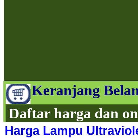
Keranjang Belan
Daftar harga dan on
Harga Lampu Ultraviole