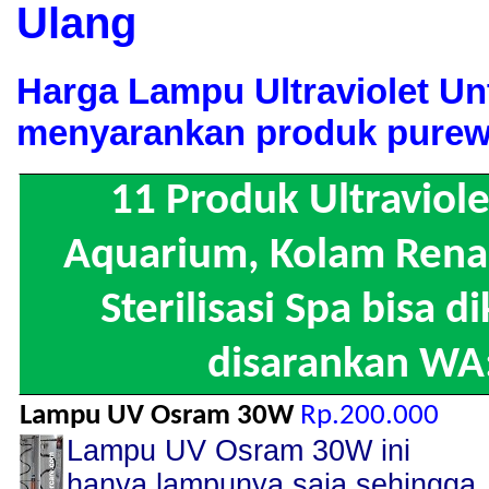
Ulang
Harga Lampu Ultraviolet Un
menyarankan produk purewa
11 Produk Ultraviol
Aquarium, Kolam Renan
Sterilisasi Spa bisa 
disarankan WA
Lampu UV Osram 30W
Rp.200.000
Lampu UV Osram 30W ini
hanya lampunya saja sehingga