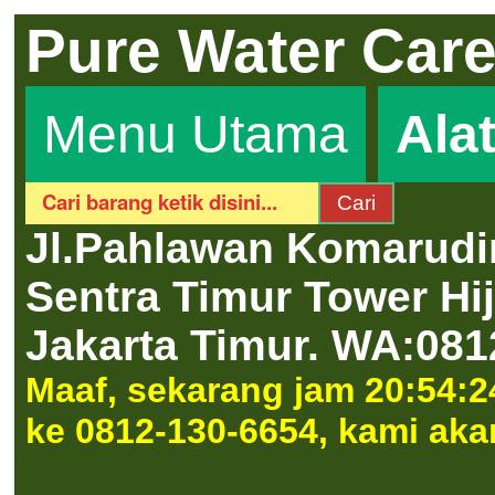
Pure Water Car
Menu Utama
Ala
Jl.Pahlawan Komarudi
Sentra Timur Tower H
Jakarta Timur.
WA:081
Maaf, sekarang jam 20:54:2
ke 0812-130-6654, kami aka