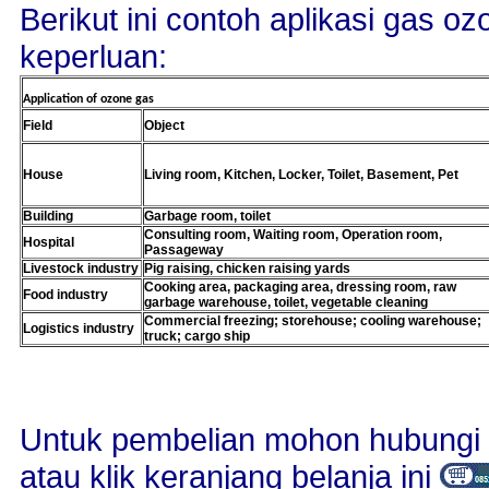
Berikut ini contoh aplikasi gas o
keperluan:
Application of ozone gas
Field
Object
House
Living room, Kitchen, Locker, Toilet, Basement, Pet
Building
Garbage room, toilet
Consulting room, Waiting room, Operation room,
Hospital
Passageway
Livestock industry
Pig raising, chicken raising yards
Cooking area, packaging area, dressing room, raw
Food industry
garbage warehouse, toilet, vegetable cleaning
Commercial freezing; storehouse; cooling warehouse;
Logistics industry
truck; cargo ship
Untuk pembelian mohon hubungi 
atau klik keranjang belanja ini