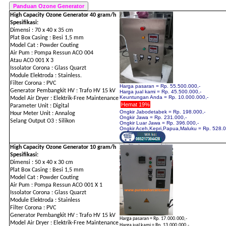
High Capacity Ozone Generator 40 gram/h
Spesifikasi:
Dimensi : 70 x 40 x 35 cm
Plat Box Casing : Besi 1,5 mm
Model Cat : Powder Couting
Air Pum : Pompa Ressun ACO 004
Atau ACO 001 X 3
Issolator Corona : Glass Quarzt
Module Elektroda : Stainless.
Filter Corona : PVC
Harga pasaran = Rp. 55.500.000,-
Generator Pembangkit HV : Trafo HV 15 kV
Harga jual kami = Rp. 45.500.000,-
Keuntungan Anda = Rp. 10.000.000,-
Model Air Dryer : Elektrik-Free Maintenance
Hemat 19%
Parameter Unit : Digital
Ongkir Jabodetabek = Rp. 198.000,-
Hour Meter Unit : Annalog
Ongkir Jawa = Rp. 231.000,-
Selang Output O3 : Silikon
Ongkir Luar Jawa = Rp. 396.000,-
Ongkir Aceh,Kepri,Papua,Maluku = Rp. 528.0
High Capacity Ozone Generator 10 gram/h
Spesifikasi:
Dimensi : 50 x 40 x 30 cm
Plat Box Casing : Besi 1,5 mm
Model Cat : Powder Couting
Air Pum : Pompa Ressun ACO 001 X 1
Issolator Corona : Glass Quarzt
Module Elektroda : Stainless
Filter Corona : PVC
Generator Pembangkit HV : Trafo HV 15 kV
Harga pasaran = Rp. 17.000.000,-
Model Air Dryer : Elektrik-Free Maintenance
Harga jual kami = Rp. 13.000.000,-