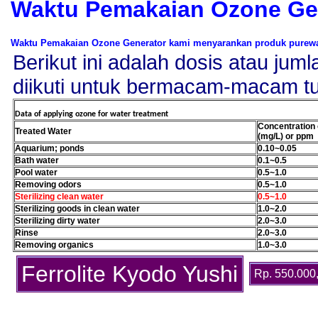
Waktu Pemakaian Ozone Ge
Waktu Pemakaian Ozone Generator kami menyarankan produk purewat
Berikut ini adalah dosis atau ju
diikuti untuk bermacam-macam t
Data of applying ozone for water treatment
Concentration 
Treated Water
(mg/L)
or ppm
Aquarium; ponds
0.10~0.05
Bath water
0.1~0.5
Pool water
0.5~1.0
Removing odors
0.5~1.0
Sterilizing clean water
0.5~1.0
Sterilizing goods in clean water
1.0~2.0
Sterilizing dirty water
2.0~3.0
Rinse
2.0~3.0
Removing organics
1.0~3.0
Ferrolite Kyodo Yushi
Rp. 550.000,