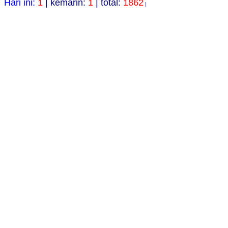
Hari ini:
1
| kemarin:
1
| total:
1862
|