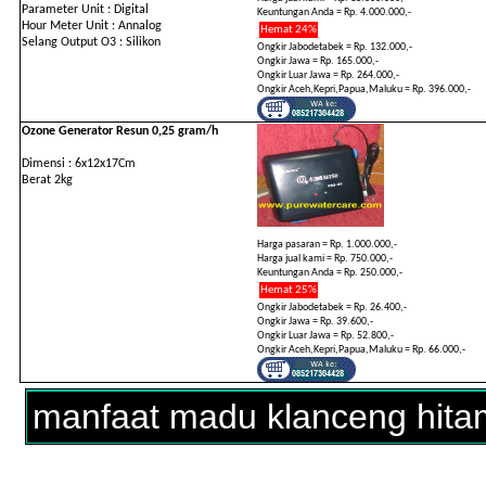
Parameter Unit : Digital
Keuntungan Anda = Rp. 4.000.000,-
Hour Meter Unit : Annalog
Hemat 24%
Selang Output O3 : Silikon
Ongkir Jabodetabek = Rp. 132.000,-
Ongkir Jawa = Rp. 165.000,-
Ongkir Luar Jawa = Rp. 264.000,-
Ongkir Aceh,Kepri,Papua,Maluku = Rp. 396.000,-
Ozone Generator Resun 0,25 gram/h
Dimensi : 6x12x17Cm
Berat 2kg
Harga pasaran = Rp. 1.000.000,-
Harga jual kami = Rp. 750.000,-
Keuntungan Anda = Rp. 250.000,-
Hemat 25%
Ongkir Jabodetabek = Rp. 26.400,-
Ongkir Jawa = Rp. 39.600,-
Ongkir Luar Jawa = Rp. 52.800,-
Ongkir Aceh,Kepri,Papua,Maluku = Rp. 66.000,-
manfaat madu klanceng hita