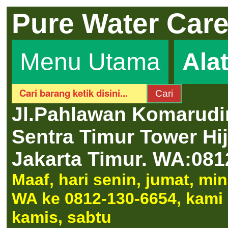
Pure Water Car
Menu Utama
Ala
Jl.Pahlawan Komarudi
Sentra Timur Tower H
Jakarta Timur.
WA:081
Maaf, hari senin, jumat, m
WA ke 0812-130-6654, kami a
kamis, sabtu