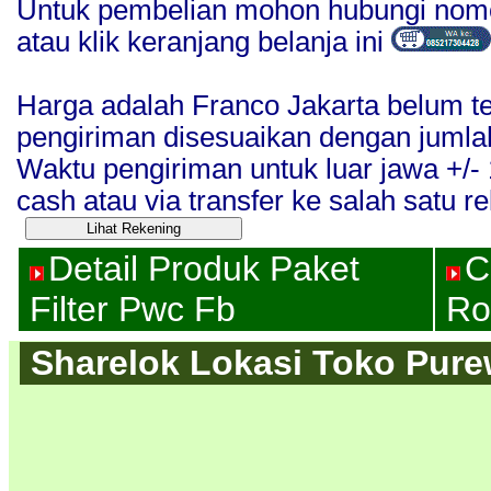
Untuk pembelian mohon hubungi nomo
atau klik keranjang belanja ini
Harga adalah Franco Jakarta belum t
pengiriman disesuaikan dengan jumla
Waktu pengiriman untuk luar jawa +/
cash atau via transfer ke salah satu re
Detail Produk Paket
C
Filter Pwc Fb
Ro
Sharelok Lokasi Toko Purew