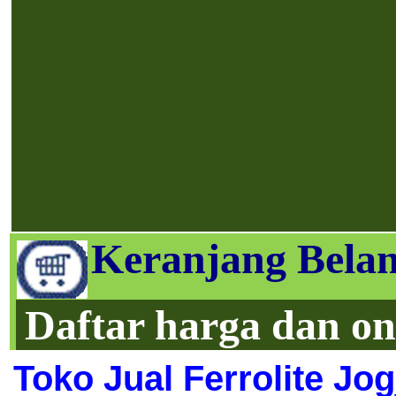
Keranjang Belan
Daftar harga dan on
Toko Jual Ferrolite Jog