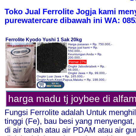
Toko Jual Ferrolite Jogja kami me
purewatercare dibawah ini WA: 085
Ferrolite Kyodo Yushi 1 Sak 20kg
Harga pasaran = Rp. 750.000,-
Harga jual kami = Rp.
550.000,-
Keuntungan Anda = Rp.
200.000,-
Hemat 27%
Ongkir Jabodetabek = Rp.
66.000,-
Ongkir Jawa = Rp. 99.000,-
Ongkir Luar Jawa = Rp. 165.000,-
Ongkir Aceh,Kepri,Papua,Maluku = Rp. 198.000,-
harga madu tj joybee di alfam
Fungsi Ferrolite adalah Untuk menghi
tinggi (Fe), bau besi yang menyenga
di air tanah atau air PDAM atau air gu