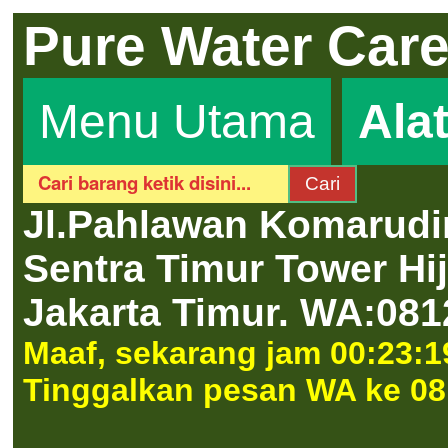
Pure Water Car
Menu Utama
Ala
Jl.Pahlawan Komarudi
Sentra Timur Tower H
Jakarta Timur.
WA:081
Maaf, sekarang jam 00:23:19
Tinggalkan pesan WA ke 08