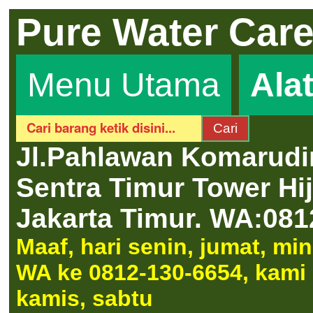
Pure Water Car
Menu Utama
Ala
Jl.Pahlawan Komarudi
Sentra Timur Tower H
Jakarta Timur.
WA:081
Maaf, hari senin, jumat, m
WA ke 0812-130-6654, kami a
kamis, sabtu