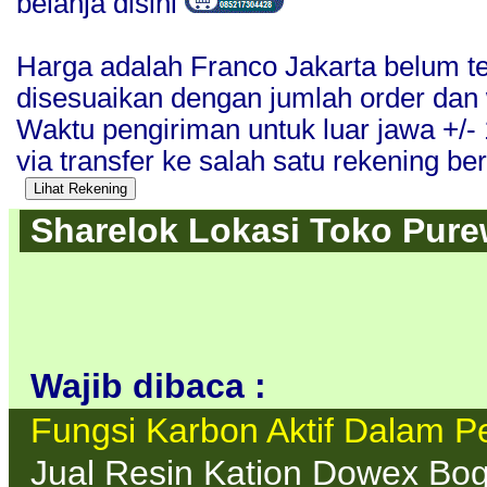
belanja disini
Harga adalah Franco Jakarta belum t
disesuaikan dengan jumlah order dan
Waktu pengiriman untuk luar jawa +/
via transfer ke salah satu rekening beri
Sharelok Lokasi Toko Purew
Wajib dibaca :
Fungsi Karbon Aktif Dalam Pe
Jual Resin Kation Dowex Bo