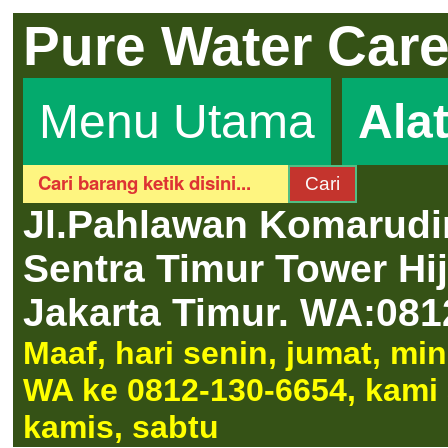
Pure Water Car
Menu Utama
Ala
Jl.Pahlawan Komarudi
Sentra Timur Tower H
Jakarta Timur.
WA:081
Maaf, hari senin, jumat, m
WA ke 0812-130-6654, kami a
kamis, sabtu