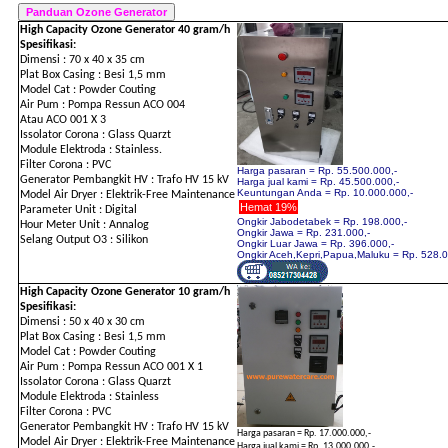
High Capacity Ozone Generator 40 gram/h
Spesifikasi:
Dimensi : 70 x 40 x 35 cm
Plat Box Casing : Besi 1,5 mm
Model Cat : Powder Couting
Air Pum : Pompa Ressun ACO 004
Atau ACO 001 X 3
Issolator Corona : Glass Quarzt
Module Elektroda : Stainless.
Filter Corona : PVC
Harga pasaran = Rp. 55.500.000,-
Generator Pembangkit HV : Trafo HV 15 kV
Harga jual kami = Rp. 45.500.000,-
Keuntungan Anda = Rp. 10.000.000,-
Model Air Dryer : Elektrik-Free Maintenance
Hemat 19%
Parameter Unit : Digital
Ongkir Jabodetabek = Rp. 198.000,-
Hour Meter Unit : Annalog
Ongkir Jawa = Rp. 231.000,-
Selang Output O3 : Silikon
Ongkir Luar Jawa = Rp. 396.000,-
Ongkir Aceh,Kepri,Papua,Maluku = Rp. 528.0
High Capacity Ozone Generator 10 gram/h
Spesifikasi:
Dimensi : 50 x 40 x 30 cm
Plat Box Casing : Besi 1,5 mm
Model Cat : Powder Couting
Air Pum : Pompa Ressun ACO 001 X 1
Issolator Corona : Glass Quarzt
Module Elektroda : Stainless
Filter Corona : PVC
Generator Pembangkit HV : Trafo HV 15 kV
Harga pasaran = Rp. 17.000.000,-
Model Air Dryer : Elektrik-Free Maintenance
Harga jual kami = Rp. 13.000.000,-