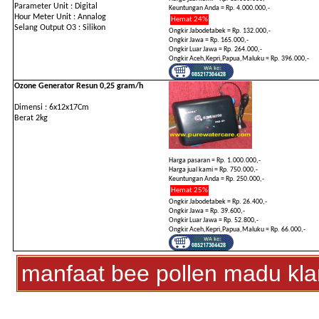
Parameter Unit : Digital
Keuntungan Anda = Rp. 4.000.000,-
Hour Meter Unit : Annalog
Hemat 24%
Selang Output O3 : Silikon
Ongkir Jabodetabek = Rp. 132.000,-
Ongkir Jawa = Rp. 165.000,-
Ongkir Luar Jawa = Rp. 264.000,-
Ongkir Aceh,Kepri,Papua,Maluku = Rp. 396.000,-
Ozone Generator Resun 0,25 gram/h
Dimensi : 6x12x17Cm
Berat 2kg
Harga pasaran = Rp. 1.000.000,-
Harga jual kami = Rp. 750.000,-
Keuntungan Anda = Rp. 250.000,-
Hemat 25%
Ongkir Jabodetabek = Rp. 26.400,-
Ongkir Jawa = Rp. 39.600,-
Ongkir Luar Jawa = Rp. 52.800,-
Ongkir Aceh,Kepri,Papua,Maluku = Rp. 66.000,-
manfaat bee pollen madu kl