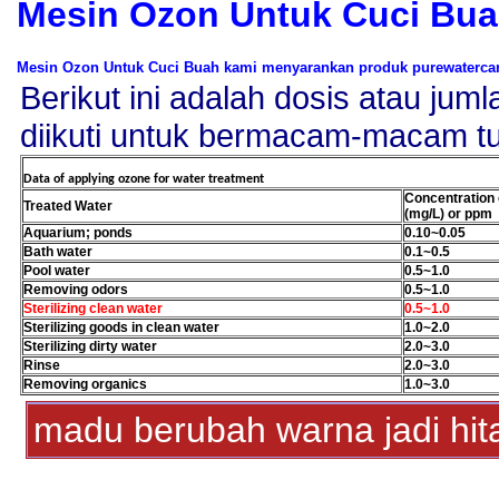
Mesin Ozon Untuk Cuci Bu
Mesin Ozon Untuk Cuci Buah kami menyarankan produk purewatercare
Berikut ini adalah dosis atau ju
diikuti untuk bermacam-macam t
Data of applying ozone for water treatment
Concentration 
Treated Water
(mg/L)
or ppm
Aquarium; ponds
0.10~0.05
Bath water
0.1~0.5
Pool water
0.5~1.0
Removing odors
0.5~1.0
Sterilizing clean water
0.5~1.0
Sterilizing goods in clean water
1.0~2.0
Sterilizing dirty water
2.0~3.0
Rinse
2.0~3.0
Removing organics
1.0~3.0
madu berubah warna jadi hi