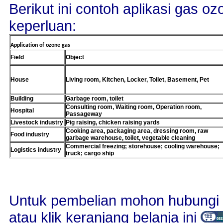
Berikut ini contoh aplikasi gas o
keperluan:
Application of ozone gas
Field
Object
House
Living room, Kitchen, Locker, Toilet, Basement, Pet
Building
Garbage room, toilet
Consulting room, Waiting room, Operation room,
Hospital
Passageway
Livestock industry
Pig raising, chicken raising yards
Cooking area, packaging area, dressing room, raw
Food industry
garbage warehouse, toilet, vegetable cleaning
Commercial freezing; storehouse; cooling warehouse;
Logistics industry
truck; cargo ship
Untuk pembelian mohon hubungi 
atau klik keranjang belanja ini