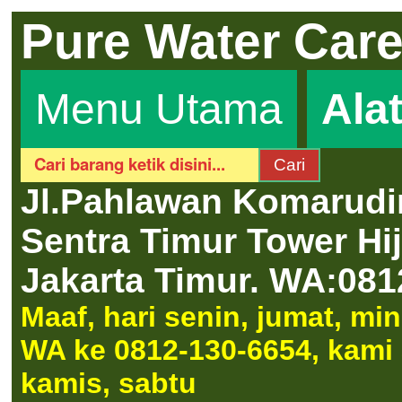
Pure Water Car
Menu Utama
Ala
Jl.Pahlawan Komarudi
Sentra Timur Tower H
Jakarta Timur.
WA:081
Maaf, hari senin, jumat, m
WA ke 0812-130-6654, kami a
kamis, sabtu