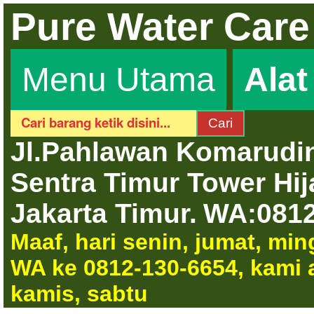
Pure Water Care
Menu Utama
Ala
Jl.Pahlawan Komarudin
Sentra Timur Tower Hi
Jakarta Timur.
WA:0812
Maaf, hari senin, jumat, mi
WA ke 0812-130-6654, kami a
kamis, sabtu