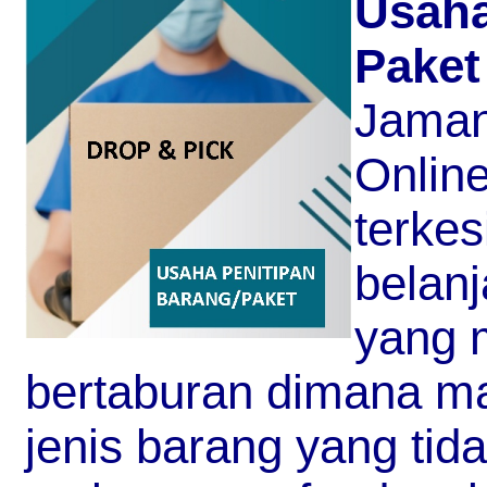
Usaha
Paket
Jaman
Onlin
terke
belanj
yang 
bertaburan dimana ma
jenis barang yang tida