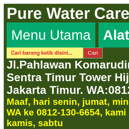
Pure Water Car
Menu Utama
Ala
Jl.Pahlawan Komarudi
Sentra Timur Tower H
Jakarta Timur.
WA:081
Maaf, hari senin, jumat, m
WA ke 0812-130-6654, kami a
kamis, sabtu