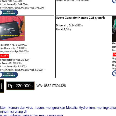
Membunuh Virus & Bakteri
r Jawa = Rp. 165.000,-
r Luar Jawa = Rp. 264.000,-
r Aceh,Kepri,Papua,Maluku = Rp. 396.000,-
Ozone Generator Hanaco 0,25 gram/h
Dimensi : 5x14x18Cm
Berat 1,5 kg
Har
 pasaran = Rp. 1.000.000,-
Har
 jual kami = Rp. 750.000,-
Keu
ungan Anda = Rp. 250.000,-
He
at 25%
Ong
r Jabodetabek = Rp. 26.400,-
Ong
r Jawa = Rp. 39.600,-
Ong
r Luar Jawa = Rp. 52.800,-
Ong
r Aceh,Kepri,Papua,Maluku = Rp. 66.000,-
i
Rp. 220.000,-
WA: 085217304428
bakteri, kuman dan virus, racun, menguraikan Metallic Hydronium, meningkatkan
minum isi ulang dll
ap pertumbuhan spora dan mikroorganisma