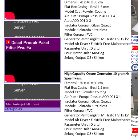
Dimensi : 70 x 40 x 35 cm
Plat Box Casing : Besi 1,5 mm
Model Cat : Powder Couting
Air Pum : Pompa Ressun ACO 004
Atau ACO 001 X 3
Issolator Corona : Glass Quarzt
Module Elektroda : Stainless.
Filter Corona : PVC
Harg
Generator Pembangkit HV : Trafo HV 15 kV
Harg
Detail Produk Paket
Keun
Model Air Dryer : Elektrik-Free Maintenance
Filter Pwc Fa
Hem
Parameter Unit : Digital
Ongk
Hour Meter Unit : Annalog
Ongk
Selang Output O3 : Silikon
Ongk
Ongk
High Capacity Ozone Generator 10 gram/h
Spesifikasi:
Dimensi : 50 x 40 x 30 cm
Plat Box Casing : Besi 1,5 mm
Model Cat : Powder Couting
Air Pum : Pompa Ressun ACO 001 X 1
Issolator Corona : Glass Quarzt
Mau belanja? klik disini
Module Elektroda : Stainless
24/34|04-19
Filter Corona : PVC
Generator Pembangkit HV : Trafo HV 15 kV
Harga
Model Air Dryer : Elektrik-Free Maintenance
Harga
Parameter Unit : Digital
Keunt
Hour Meter Unit : Annalog
Hem
Selang Output O3 : Silikon
Ongki