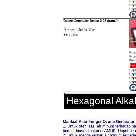
Ongki
Ongki
Ongki
Ozone Generator Resun 0,25 gram/h
Dimensi : 6x12x17Cm
Berat 2kg
Harga
Harga
Keunt
Hem
Ongki
Ongki
Ongki
Ongki
Hexagonal Alkal
Manfaat Atau Fungsi Ozone Generator
1. Untuk sterilisasi air minum terhadap 
bersih, biasa dipakai di AMDK, Depot air 
2. Untuk mengawetkan air minum terhad