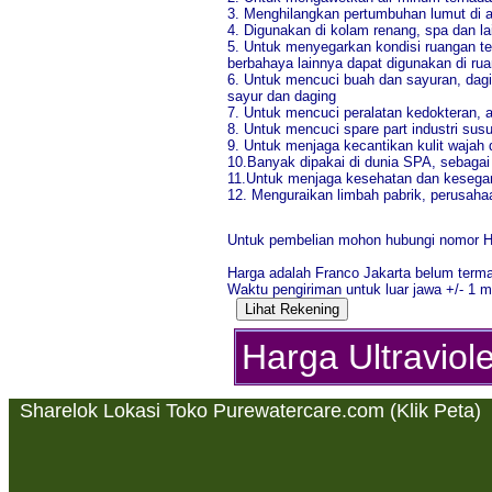
3. Menghilangkan pertumbuhan lumut di a
4. Digunakan di kolam renang, spa dan lai
5. Untuk menyegarkan kondisi ruangan t
berbahaya lainnya dapat digunakan di rua
6. Untuk mencuci buah dan sayuran, dagi
sayur dan daging
7. Untuk mencuci peralatan kedokteran, al
8. Untuk mencuci spare part industri su
9. Untuk menjaga kecantikan kulit wajah
10.Banyak dipakai di dunia SPA, sebagai
11.Untuk menjaga kesehatan dan kesegara
12. Menguraikan limbah pabrik, perusaha
Untuk pembelian mohon hubungi nomor HP/
Harga adalah Franco Jakarta belum term
Waktu pengiriman untuk luar jawa +/- 1 m
Harga Ultraviole
Sharelok Lokasi Toko Purewatercare.com (Klik Peta)