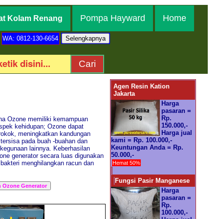
Pompa Hayward
Home
at Kolam Renang
WA: 0812-130-6654
Agen Resin Kation
Jakarta
Harga
pasaran =
Rp.
arena Ozone memiliki kemampuan
150.000,-
spek kehidupan; Ozone dapat
Harga jual
 rokok, meningkatkan kandungan
kami = Rp. 100.000,-
tersisa pada buah -buahan dan
Keuntungan Anda = Rp.
kegunaan lainnya. Keberhasilan
50.000,-
zone generator secara luas digunakan
 bakteri menghilangkan racun dan
Hemat 50%
Fungsi Pasir Manganese
Harga
pasaran =
Rp.
100.000,-