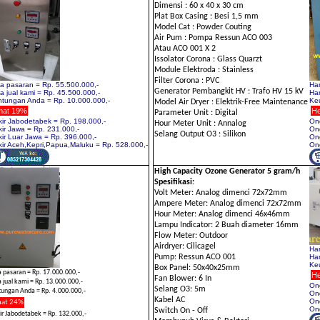
Dimensi : 60 x 40 x 30 cm
Plat Box Casing : Besi 1,5 mm
Model Cat : Powder Couting
Air Pum : Pompa Ressun ACO 003
Atau ACO 001 X 2
Issolator Corona : Glass Quarzt
Module Elektroda : Stainless
Filter Corona : PVC
a pasaran = Rp. 55.500.000,-
Har
Generator Pembangkit HV : Trafo HV 15 kV
a jual kami = Rp. 45.500.000,-
Har
tungan Anda = Rp. 10.000.000,-
Ke
Model Air Dryer : Elektrik-Free Maintenance
at 19%
H
Parameter Unit : Digital
ir Jabodetabek = Rp. 198.000,-
Ong
Hour Meter Unit : Annalog
ir Jawa = Rp. 231.000,-
Ong
Selang Output O3 : Silikon
ir Luar Jawa = Rp. 396.000,-
Ong
ir Aceh,Kepri,Papua,Maluku = Rp. 528.000,-
Ong
High Capacity Ozone Generator 5 gram/h
Spesifikasi:
Volt Meter: Analog dimenci 72x72mm
Ampere Meter: Analog dimenci 72x72mm
Hour Meter: Analog dimenci 46x46mm
Lampu Indicator: 2 Buah diameter 16mm
Flow Meter: Outdoor
Airdryer: Cilicagel
Har
Pump: Ressun ACO 001
Har
Ke
Box Panel: 50x40x25mm
 pasaran = Rp. 17.000.000,-
H
Fan Blower: 6 In
 jual kami = Rp. 13.000.000,-
Ong
Selang O3: 5m
ungan Anda = Rp. 4.000.000,-
Ong
Kabel AC
Ong
at 24%
Ong
Switch On - Off
r Jabodetabek = Rp. 132.000,-