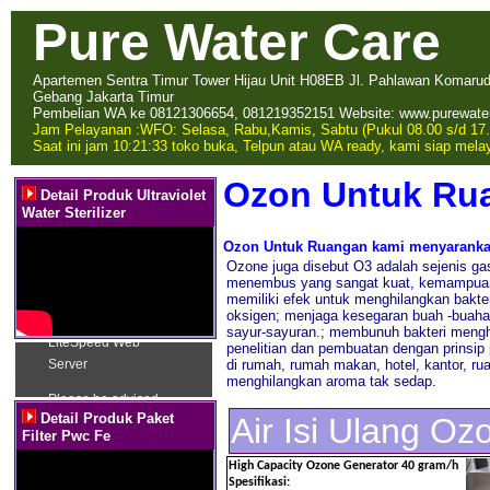
Pure Water Care
Apartemen Sentra Timur Tower Hijau Unit H08EB Jl. Pahlawan Komarudin
Gebang Jakarta Timur
Pembelian WA ke 08121306654, 081219352151 Website: www.purewate
Jam Pelayanan :
WFO: Selasa, Rabu,Kamis, Sabtu (Pukul 08.00 s/d 17.
Saat ini jam 10:21:33 toko buka, Telpun atau WA ready, kami siap mela
Ozon Untuk Ru
Detail Produk Ultraviolet
Water Sterilizer
Ozon Untuk Ruangan kami menyarankan
Ozone juga disebut O3 adalah sejenis ga
menembus yang sangat kuat, kemampuan 
memiliki efek untuk menghilangkan bakt
oksigen; menjaga kesegaran buah -buaha
sayur-sayuran.; membunuh bakteri mengh
penelitian dan pembuatan dengan prinsip 
di rumah, rumah makan, hotel, kantor, r
menghilangkan aroma tak sedap.
Detail Produk Paket
Air Isi Ulang Oz
Filter Pwc Fe
High Capacity Ozone Generator 40 gram/h
Spesifikasi: