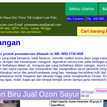
Menu Utama
Al
 Raya Sisi Timur Toll Lingkar Luar Pulo
Bio Ceramic
Rp. 100.000,-
rcare.com Email: purewatercare@gmail.com
00 wib), WFH: Senin, Jumat, Minggu
yani konsultasi dan pembelian
angan
 produk purewatercare dibawah ini WA: 0852-1730-4428
s yang tidak berwarna, tidak beracun, memiliki sedikit aroma daun segar k
oksigen dan kemampuan mengurai, digunakan secara luas pada berbagai a
eri berbahaya dalam air, mengurai gas yang berbahaya dalam ruangan, aroma
n dan sayur-sayuran dan menurunkan dan menguraikan racun pestisida yang 
ilangkan racun dan jamur/cendawan yang bau, menjaga kecantikan kulit dan 
pelepasan listrik frequensi dan tekanan tinggi untuk menghasilkan Ozone. O
uang rapat, mobil, kapal api dan tempat-tempat umum lainnya guna membunuh
on Biru
Jual Ozon Sayur
227/1222
04-19
High Capacity Ozone Generator 20 gram/h
Spesifikasi: