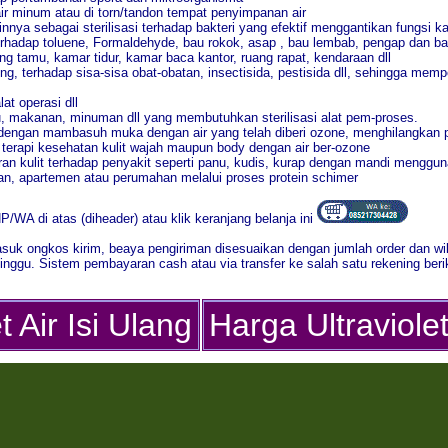
ir minum atau di torn/tandon tempat penyimpanan air
nnya sebagai sterilisasi terhadap bakteri yang efektif menggantikan fungsi ka
erhadap toluene, Formaldehyde, bau rokok, asap , bau lembab, pengap dan b
ng tamu, kamar tidur, kamar baca kantor, ruang rapat, kendaraan dll
ng, terhadap sisa-sisa obat-obatan, insectisida, pestisida dll, sehingga me
at operasi dll
su, makanan, minuman dll yang membutuhkan sterilisasi alat pem-proses.
 dengan mambasuh muka dengan air yang telah diberi ozone, menghilangkan 
 terapi kesehatan kulit wajah maupun body dengan air ber-ozone
n kulit terhadap penyakit seperti panu, kudis, kurap dengan mandi menggun
an, apartemen atau perumahan melalui proses protein schimer
WA di atas (diheader) atau klik keranjang belanja ini
asuk ongkos kirim, beaya pengiriman disesuaikan dengan jumlah order dan w
inggu. Sistem pembayaran cash atau via transfer ke salah satu rekening berik
t Air Isi Ulang
Harga Ultraviolet