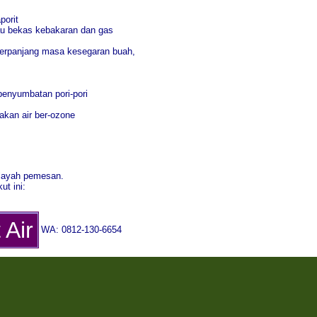
porit
au bekas kebakaran dan gas
mperpanjang masa kesegaran buah,
penyumbatan pori-pori
akan air ber-ozone
ilayah pemesan.
ut ini:
 Air
WA: 0812-130-6654