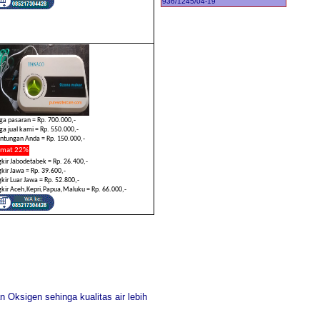
936/1245/04-19
ga pasaran = Rp. 700.000,-
ga jual kami = Rp. 550.000,-
ntungan Anda = Rp. 150.000,-
mat 22%
kir Jabodetabek = Rp. 26.400,-
kir Jawa = Rp. 39.600,-
kir Luar Jawa = Rp. 52.800,-
kir Aceh,Kepri,Papua,Maluku = Rp. 66.000,-
 Oksigen sehinga kualitas air lebih