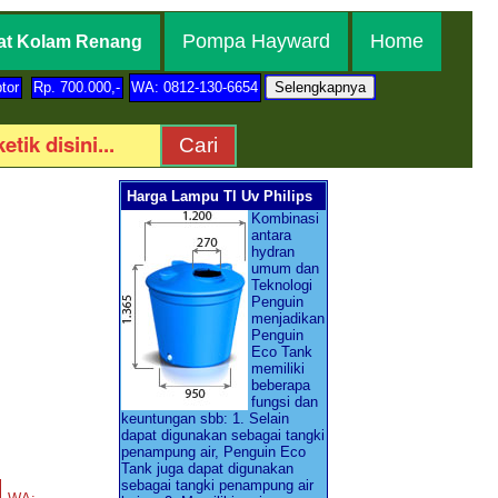
Pompa Hayward
Home
at Kolam Renang
tor
Rp. 700.000,-
WA: 0812-130-6654
Harga Lampu Tl Uv Philips
Kombinasi
antara
hydran
umum dan
Teknologi
Penguin
menjadikan
Penguin
Eco Tank
memiliki
beberapa
fungsi dan
keuntungan sbb: 1. Selain
dapat digunakan sebagai tangki
penampung air, Penguin Eco
Tank juga dapat digunakan
sebagai tangki penampung air