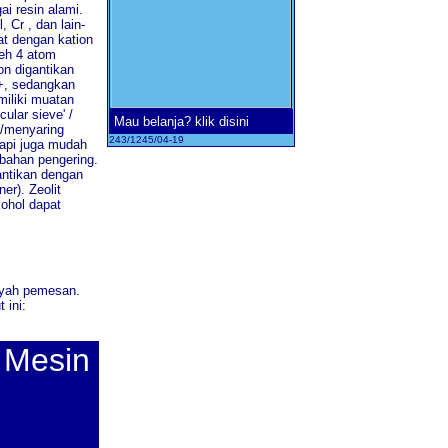
i resin alami.
 Cr , dan lain-
at dengan kation
leh 4 atom
on digantikan
3+, sedangkan
miliki muatan
ular sieve' /
Mau belanja? klik disini
n/menyaring
243/1245/04-19
tapi juga mudah
 bahan pengering.
gantikan dengan
er). Zeolit
kohol dapat
ayah pemesan.
 ini:
 Mesin