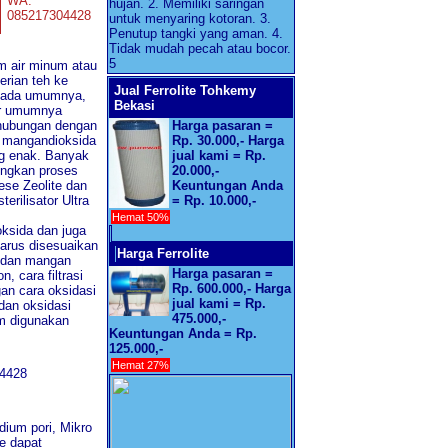
WA:
hujan. 2. Memiliki saringan
085217304428
untuk menyaring kotoran. 3.
Penutup tangki yang aman. 4.
Tidak mudah pecah atau bocor.
5
m air minum atau
erian teh ke
Jual Ferrolite Tohkemy
h pada umumnya,
Bekasi
air umumnya
Harga pasaran =
rhubungan dengan
Rp. 30.000,- Harga
a mangandioksida
jual kami = Rp.
ng enak. Banyak
20.000,-
ungkan proses
Keuntungan Anda
ese Zeolite dan
= Rp. 10.000,-
erilisator Ultra
Hemat 50%
oksida dan juga
arus disesuaikan
Harga Ferrolite
i dan mangan
Harga pasaran =
, cara filtrasi
Rp. 600.000,- Harga
an cara oksidasi
jual kami = Rp.
dan oksidasi
475.000,-
m digunakan
Keuntungan Anda = Rp.
125.000,-
Hemat 27%
4428
dium pori, Mikro
e dapat