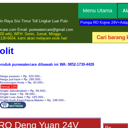
Menu Utama
Al
 Raya Sisi Timur Toll Lingkar Luar Pulo
Pompa RO Kojine 24V+Adap
rcare.com Email: purewatercare@gmail.com
00 wib), WFH: Senin, Jumat, Minggu
-130-6654, kami akan melayani esok hari
olit
roduk purewatercare dibawah ini WA: 0852-1730-4428
Harga pasaran = Rp. 320.000,-
Harga jual kami = Rp. 280.000,-
Keuntungan Anda = Rp. 40.000,-
Hemat 13%
Ongkir Jabodetabek = Rp. 66.000,-
Ongkir Jawa = Rp. 99.000,-
Ongkir Luar Jawa = Rp. 165.000,-
Ongkir Aceh,Kepri,Papua,Maluku = Rp. 198.000,-
 RO Deng Yuan 24V
Rp.