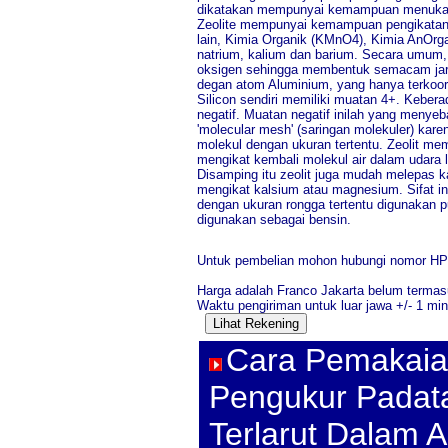
dikatakan mempunyai kemampuan menukarkan 
Zeolite mempunyai kemampuan pengikatan te
lain, Kimia Organik (KMnO4), Kimia AnOrga
natrium, kalium dan barium. Secara umum, Z
oksigen sehingga membentuk semacam jaring
degan atom Aluminium, yang hanya terkoor
Silicon sendiri memiliki muatan 4+. Kebe
negatif. Muatan negatif inilah yang menyeb
'molecular mesh' (saringan molekuler) kar
molekul dengan ukuran tertentu. Zeolit me
mengikat kembali molekul air dalam udara 
Disamping itu zeolit juga mudah melepas ka
mengikat kalsium atau magnesium. Sifat in
dengan ukuran rongga tertentu digunakan p
digunakan sebagai bensin.
Untuk pembelian mohon hubungi nomor HP/WA
Harga adalah Franco Jakarta belum termas
Waktu pengiriman untuk luar jawa +/- 1 min
Cara Pemakaia
Pengukur Padat
Terlarut Dalam A