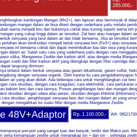
285.000,-
nghilangkan kandungan Mangan (Mn2+), dan lapisan atas berminyak di dala
Kandungan mangan dalam air bisa ditest dengan sederhana yaitu melalui pemb
rubah warna menjadi biru dan bukannya coklat atau kuning seperti warna te
 mangan yang cukup tinggi dalam air tersebut. Zat besi atau mangan dalam 
ntuk senyawa yang larut dalam air dan tidak berwarna. Jika air tersebut be
 perlahan akan teroksidasi menjadi betuk senyawa ferri (Fe3+) atau senyaw
-senyawa ini berwarna coklat dan dapat menimbulkan bau dan rasa yang kura
ngan dalam air. Salah satu cara yang sederhana yaitu dengan cara menggab
 pasir silika, Manganese Zeolite dan karbon aktif, atau dengan media Mangan
an zoelit dan filter karbon aktif yang dilengkapi dengan filter cartridge dan st
g dapat langsung diminum.
ya terlarut dalam bentuk senyawa atau garam bikarbonat, garam sulfat, hidr
bergabung dengan senyawa organik. Oleh karena itu cara pengolahannyapun h
lam air yang akan diolah. Ada beberapa cara untuk menghilangkan zat bes
an cara oksidasi, dengan cara koagulasi, cara elektrolitik, cara pertukaran ion
an bakteri besi dan cara lainnya. Proses penghilangan besi dan mangan deng
ni oksidasi dengan udara atau aerasi, oksidasi dengan khlorine (khlorinasi) 
n cara oksidasi, penghilangan senyawa besi dan mangan dalam air yang umu
 dengan mengalirkan ke suatu filter dengan media Manganese Zeolite.
e 48V+Adaptor
Rp. 1.100.000,-
WA: 08521730
 mempunyai pori-pori yang sangat luas dan banyak, terdiri dari Makro pori, Me
am serta kemampuan zeolite untuk menangkap ion + dan ion -, sehingga zeolit