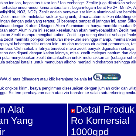
ion-ion, kapasitas tukar ion / Ion exchange. Zeolite juga dikatakan sebaga
rhadap unsur-unsur kimia antara lain : Logam-logam berat Fe 2+, Mn 2+, Al,
nik(NH4, NO3, NO2). Zeolit adalah senyawa zat kimia alumino-silikat berhidr
eolit memiliki melekular sruktur yang unik, dimana atom silikon dikelilingi o
an dengan pola yang teratur. Di beberapa tempat di jaringan ini, atom Silic
dinasi dengan 3 atom Oksigen. Atom Aluminium ini hanya memiliki muatan 
radaan atom Aluminium ini secara keseluruhan akan menyebababkan Zeolit me
abkan Zeolit mampu mengikat kation. Zeolit juga sering disebut sebagai 'molec
ena zeolit memiliki pori-pori berukuran melekuler sehingga mampu memisahka
mpunyai beberapa sifat antara lain : mudah melepas air akibat pemanasan, te
lembap. Oleh sebab sifatnya tersebut maka zeolit banyak digunakan sebagai
tion dan diganti dengan kation lainnya, misal zeolit melepas natrium dan di
i pula menyebabkan zeolit dimanfaatkan untuk melunakkan air (sebagai soften
ula sebagai katalis untuk mengubah alkohol menjadi hidrokarbon sehingga al
 di atas (diheader) atau klik keranjang belanja ini
uk ongkos kirim, beaya pengiriman disesuaikan dengan jumlah order dan wil
ggu. Sistem pembayaran cash atau via transfer ke salah satu rekening berikut
n Alat
Detail Produk
an Yang
Ro Komersial
ir
1000gpd