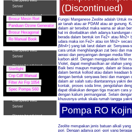
(Discontinued)
Fungsi Manganese Zeolite adalah Untuk me
air tanah atau air PDAM atau air gunung. 
dalam air tersebut maka warna air akan be
hal ini disebabkan oleh adanya kandungan
berada dalam bentuk ion Fe2+ atau Mn2+ be
udara maka ion Fe2+ atau ion Mn2+ secara
(Mn4+) yang tak larut dalam air. Senyawa
cara untuk menghilangkan zat besi dan ma
aerasi dan penyaringan dengan media filter
karbon aktif. Dengan menggunakan filter mang
Violet, dapat menghasilkan air olahan yan
Baik besi maupun mangan, dalam air biasan
dalam bentuk kolloid atau dalam keadaan 
dengan bentuk senyawa besi dan mangan da
dalam air salah satu diantarannya yakni deng
kontak, proses soda lime, pengolahan deng
dapat dilakukan dengan tiga macam cara yak
dengan kalium permanganat. Selain denga
khususnya untuk skala rumah tangga yakni
Pompa RO Kojin
Zeolite merupakan jenis batuan alkali yang
pori. Dengan adanya pori -pori yang berag