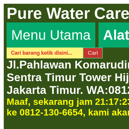
Pure Water Car
Menu Utama
Ala
Jl.Pahlawan Komarudi
Sentra Timur Tower H
Jakarta Timur.
WA:081
Maaf, sekarang jam 21:17:2
ke 0812-130-6654, kami aka