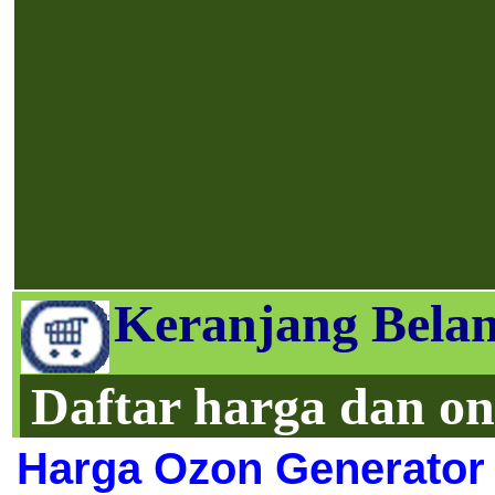
Keranjang Belan
Daftar harga dan on
Harga Ozon Generator