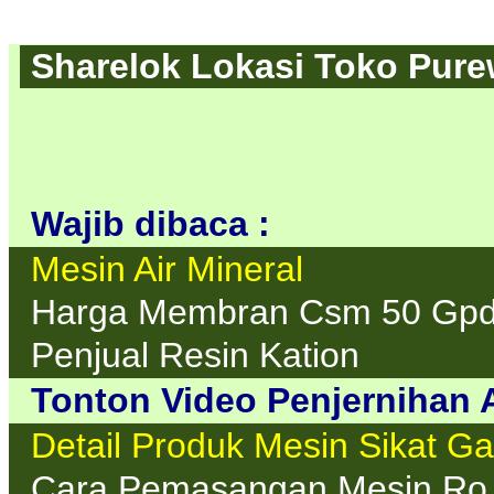
Housing 20 Inchi
St
Sharelok Lokasi Toko Purew
Wajib dibaca :
Mesin Air Mineral
Harga Membran Csm 50 Gp
Penjual Resin Kation
Tonton Video Penjernihan A
Detail Produk Mesin Sikat Ga
Cara Pemasangan Mesin Ro