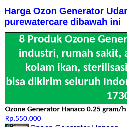
Harga Ozon Generator Uda
purewatercare dibawah ini
8 Produk Ozone Gener
industri, rumah sakit
kolam ikan, sterilisas
bisa dikirim seluruh Ind
173
Ozone Generator Hanaco 0.25 gram/h
Rp.550.000