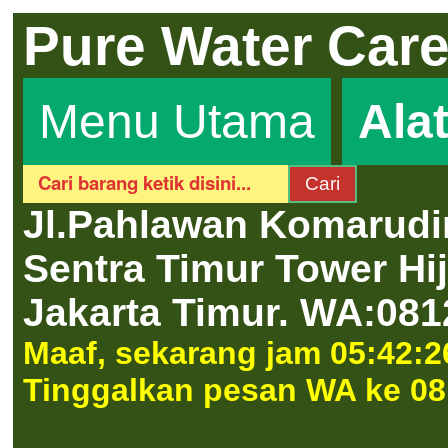
Pure Water Car
Menu Utama
Ala
Jl.Pahlawan Komarudi
Sentra Timur Tower H
Jakarta Timur.
WA:081
Maaf, sekarang jam 05:42:26
Tinggalkan pesan WA ke 08