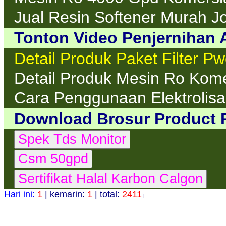
Jual Resin Softener Murah J
Tonton Video Penjernihan A
Detail Produk Paket Filter P
Detail Produk Mesin Ro Kom
Cara Penggunaan Elektrolisa 
Download Brosur Product 
Hari ini:
1
| kemarin:
1
| total:
2411
|