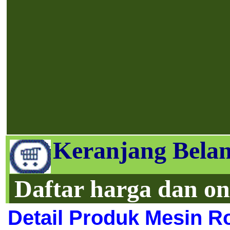
Keranjang Belan
Daftar harga dan on
Detail Produk Mesin R