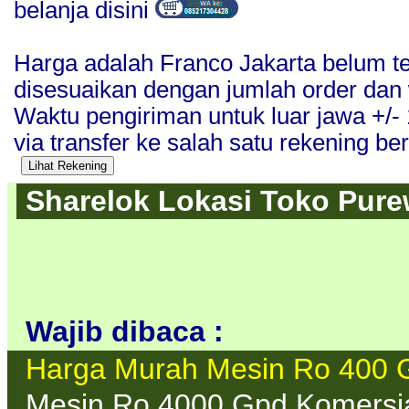
belanja disini
Harga adalah Franco Jakarta belum t
disesuaikan dengan jumlah order dan
Waktu pengiriman untuk luar jawa +/
via transfer ke salah satu rekening beri
Sharelok Lokasi Toko Purew
Wajib dibaca :
Harga Murah Mesin Ro 400 
Mesin Ro 4000 Gpd Komersi