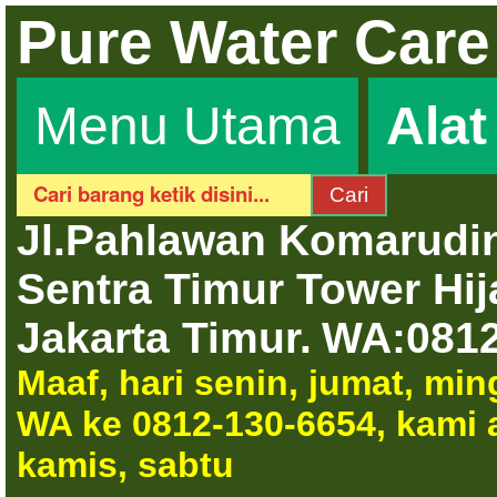
Pure Water Care
Menu Utama
Ala
Jl.Pahlawan Komarudin
Sentra Timur Tower Hi
Jakarta Timur.
WA:0812
Maaf, hari senin, jumat, mi
WA ke 0812-130-6654, kami a
kamis, sabtu