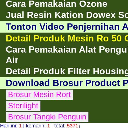
Cara Pemakaian Ozone
Jual Resin Kation Dowex S
Tonton Video Penjernihan A
Detail Produk Mesin Ro 50
Cara Pemakaian Alat Pengu
Air
Detail Produk Filter Housing
Download Brosur Product 
Hari ini:
1
| kemarin:
1
| total:
5371
|