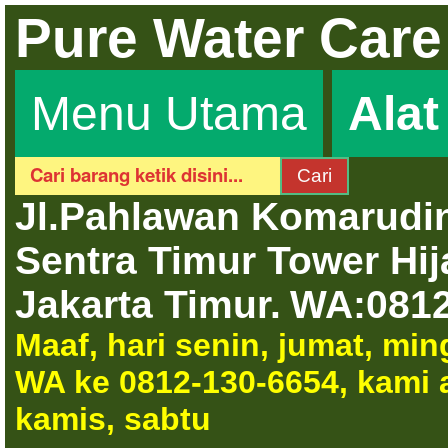
Pure Water Care
Menu Utama
Ala
Jl.Pahlawan Komarudin
Sentra Timur Tower Hi
Jakarta Timur.
WA:0812
Maaf, hari senin, jumat, mi
WA ke 0812-130-6654, kami a
kamis, sabtu