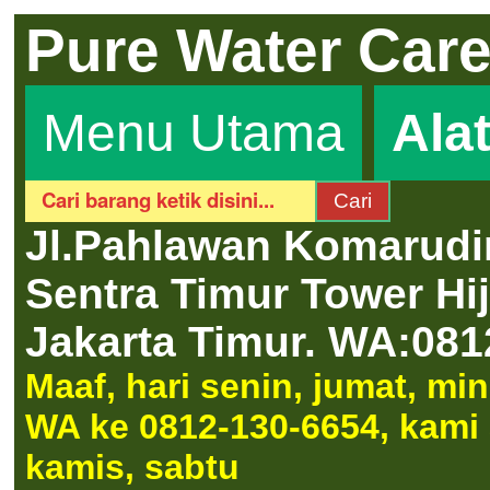
Pure Water Car
Menu Utama
Ala
Jl.Pahlawan Komarudi
Sentra Timur Tower H
Jakarta Timur.
WA:081
Maaf, hari senin, jumat, m
WA ke 0812-130-6654, kami a
kamis, sabtu