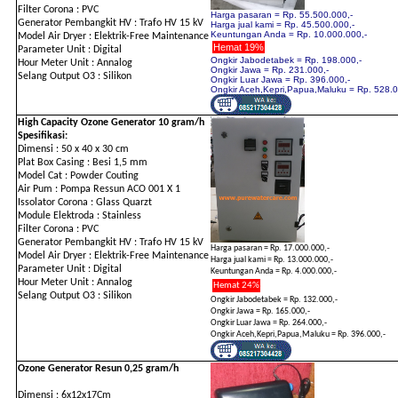
Filter Corona : PVC
Harga pasaran = Rp. 55.500.000,-
Generator Pembangkit HV : Trafo HV 15 kV
Harga jual kami = Rp. 45.500.000,-
Keuntungan Anda = Rp. 10.000.000,-
Model Air Dryer : Elektrik-Free Maintenance
Hemat 19%
Parameter Unit : Digital
Ongkir Jabodetabek = Rp. 198.000,-
Hour Meter Unit : Annalog
Ongkir Jawa = Rp. 231.000,-
Selang Output O3 : Silikon
Ongkir Luar Jawa = Rp. 396.000,-
Ongkir Aceh,Kepri,Papua,Maluku = Rp. 528.0
High Capacity Ozone Generator 10 gram/h
Spesifikasi:
Dimensi : 50 x 40 x 30 cm
Plat Box Casing : Besi 1,5 mm
Model Cat : Powder Couting
Air Pum : Pompa Ressun ACO 001 X 1
Issolator Corona : Glass Quarzt
Module Elektroda : Stainless
Filter Corona : PVC
Generator Pembangkit HV : Trafo HV 15 kV
Harga pasaran = Rp. 17.000.000,-
Model Air Dryer : Elektrik-Free Maintenance
Harga jual kami = Rp. 13.000.000,-
Parameter Unit : Digital
Keuntungan Anda = Rp. 4.000.000,-
Hour Meter Unit : Annalog
Hemat 24%
Selang Output O3 : Silikon
Ongkir Jabodetabek = Rp. 132.000,-
Ongkir Jawa = Rp. 165.000,-
Ongkir Luar Jawa = Rp. 264.000,-
Ongkir Aceh,Kepri,Papua,Maluku = Rp. 396.000,-
Ozone Generator Resun 0,25 gram/h
Dimensi : 6x12x17Cm