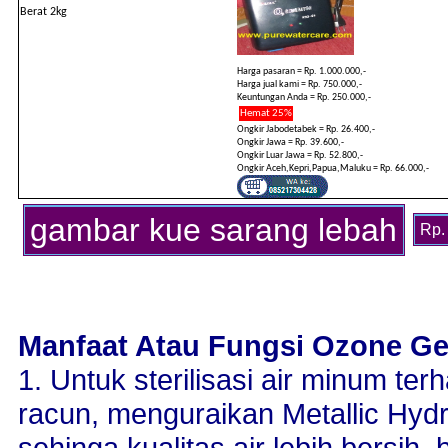
Berat 2kg
Harga pasaran = Rp. 1.000.000,-
Harga jual kami = Rp. 750.000,-
Keuntungan Anda = Rp. 250.000,-
Hemat 25%
Ongkir Jabodetabek = Rp. 26.400,-
Ongkir Jawa = Rp. 39.600,-
Ongkir Luar Jawa = Rp. 52.800,-
Ongkir Aceh,Kepri,Papua,Maluku = Rp. 66.000,-
gambar kue sarang lebah
Rp.
Manfaat Atau Fungsi Ozone Ge
1. Untuk sterilisasi air minum te
racun, menguraikan Metallic Hy
sehinga kualitas air lebih bersih,