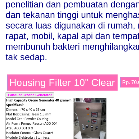
penelitian dan pembuatan dengan p
dan tekanan tinggi untuk mengha
secara luas digunakan di rumah, 
rapat, mobil, kapal api dan temp
membunuh bakteri menghilangka
tak sedap.
Housing Filter 10" Clear
Rp. 70.
High Capacity Ozone Generator 40 gram/h
Spesifikasi:
Dimensi : 70 x 40 x 35 cm
Plat Box Casing : Besi 1,5 mm
Model Cat : Powder Couting
Air Pum : Pompa Ressun ACO 004
Atau ACO 001 X 3
Issolator Corona : Glass Quarzt
Module Elektroda : Stainless.